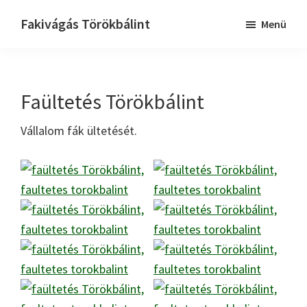
Skip
Ugrás
Fakivágás Törökbálint
Menü
to
az
Fakivagas
main
elsődleges
Törökbálint
content
oldalsávhoz
Faültetés Törökbálint
Vállalom fák ültetését.